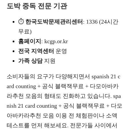
도박 중독 전문 기관
⏱️
한국도박문제관리센터
: 1336 (24시간
무료)
홈페이지
: kcgp.or.kr
전국 지역센터
운영
가족 상담
지원
소비자들의 요구가 다양해지면서 spanish 21 c
ard counting + 공식 블랙잭무료 + 다모아바카
라추천 모음의 형태도 진화하고 있습니다. spa
nish 21 card counting + 공식 블랙잭무료 + 다모
아바카라추천 모음 이용 전 체험판이나 소액
테스트를 먼저 해보세요. 전문가들 사이에서