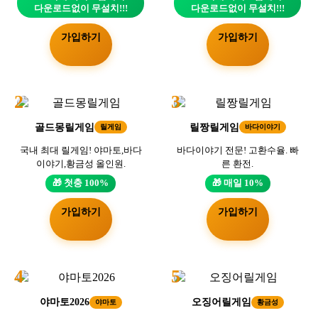
다운로드없이 무설치!!!
다운로드없이 무설치!!!
가입하기
가입하기
2
3
골드몽릴게임
릴짱릴게임
릴게임
바다이야기
국내 최대 릴게임! 야마토,바다
바다이야기 전문! 고환수율. 빠
이야기,황금성 올인원.
른 환전.
🎁 첫충 100%
🎁 매일 10%
가입하기
가입하기
4
5
야마토2026
오징어릴게임
야마토
황금성