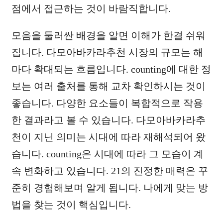
점에서 접근하는 것이 바람직합니다.
모음을 둘러싼 배경을 알면 이해가 한결 쉬워
집니다. 다모아바카라추천 시장의 규모는 해
마다 확대되는 흐름입니다. counting에 대한 정
보는 여러 출처를 통해 교차 확인하시는 것이
좋습니다. 다양한 요소들이 복합적으로 작용
한 결과라고 볼 수 있습니다. 다모아바카라추
천이 지닌 의미는 시대에 따라 재해석되어 왔
습니다. counting은 시대에 따라 그 모습이 계
속 변화하고 있습니다. 21의 진정한 매력은 꾸
준히 경험해보며 알게 됩니다. 나에게 맞는 방
법을 찾는 것이 핵심입니다.