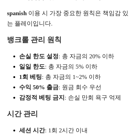
spanish
이용 시 가장 중요한 원칙은 책임감 있
는 플레이입니다.
뱅크롤 관리 원칙
손실 한도 설정
: 총 자금의 20% 이하
일일 한도
: 총 자금의 5% 이하
1회 베팅
: 총 자금의 1~2% 이하
수익 50% 출금
: 원금 회수 우선
감정적 베팅 금지
: 손실 만회 욕구 억제
시간 관리
세션 시간
: 1회 2시간 이내