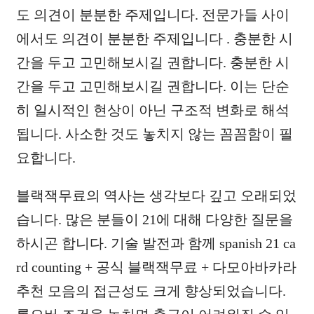
도 의견이 분분한 주제입니다. 전문가들 사이
에서도 의견이 분분한 주제입니다 . 충분한 시
간을 두고 고민해보시길 권합니다. 충분한 시
간을 두고 고민해보시길 권합니다. 이는 단순
히 일시적인 현상이 아닌 구조적 변화로 해석
됩니다. 사소한 것도 놓치지 않는 꼼꼼함이 필
요합니다.
블랙잭무료의 역사는 생각보다 깊고 오래되었
습니다. 많은 분들이 21에 대해 다양한 질문을
하시곤 합니다. 기술 발전과 함께 spanish 21 ca
rd counting + 공식 블랙잭무료 + 다모아바카라
추천 모음의 접근성도 크게 향상되었습니다.