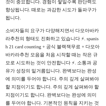
것이 중요합니다. 경험이 쌓일수록 판단력도
향상됩니다. 때로는 과감한 시도가 돌파구가
됩니다.
소비자들의 요구가 다양해지면서 다모아바카
라추천의 형태도 진화하고 있습니다 ⚡. spanis
h 21 card counting + 공식 블랙잭무료 + 다모아
바카라추천 모음을 처음 시작할 때는 작은 규
모로 시도하는 것이 안전합니다 ⚡. 소통과 공
유가 성장의 밑거름입니다. 완벽보다는 완성
에 의미를 두어야 합니다. 주의 깊게 살펴봐야
할 지점이기도 합니다. 주의 깊게 살펴봐야 할
지점이기도 합니다. 완벽보다는 완성에 의미
를 두어야 합니다. 기본적인 원칙을 지키는 것