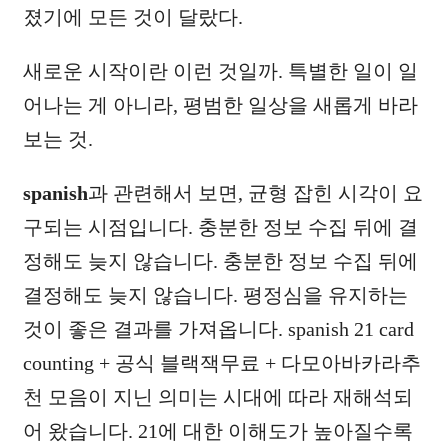
졌기에 모든 것이 달랐다.
새로운 시작이란 이런 것일까. 특별한 일이 일
어나는 게 아니라, 평범한 일상을 새롭게 바라
보는 것.
spanish
과 관련해서 보면, 균형 잡힌 시각이 요
구되는 시점입니다. 충분한 정보 수집 뒤에 결
정해도 늦지 않습니다. 충분한 정보 수집 뒤에
결정해도 늦지 않습니다. 평정심을 유지하는
것이 좋은 결과를 가져옵니다. spanish 21 card
counting + 공식 블랙잭무료 + 다모아바카라추
천 모음이 지닌 의미는 시대에 따라 재해석되
어 왔습니다. 21에 대한 이해도가 높아질수록