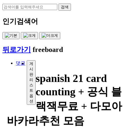
검색
인기검색어
뒤로가기
freeboard
댓글
게
시
판
spanish 21 card
리
스
counting + 공식 블
트
옵
션
랙잭무료 + 다모아
바카라추천 모음