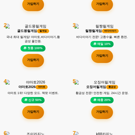
가입하기
가입하기
2
3
골드몽릴게임
릴짱릴게임
릴게임
바다이야기
국내 최대 릴게임! 야마토,바다이야기,황
바다이야기 전문! 고환수율. 빠른 환전.
금성 올인원.
🎁 매일 10%
🎁 첫충 100%
가입하기
가입하기
4
5
야마토2026
오징어릴게임
야마토
황금성
야마토 1위! 다양한 모드. 잭팟 이벤트.
황금성 전문! 안전한 게임. 24시간 운영.
🎁 신규 50%
🎁 매충 20%
가입하기
가입하기
6
7