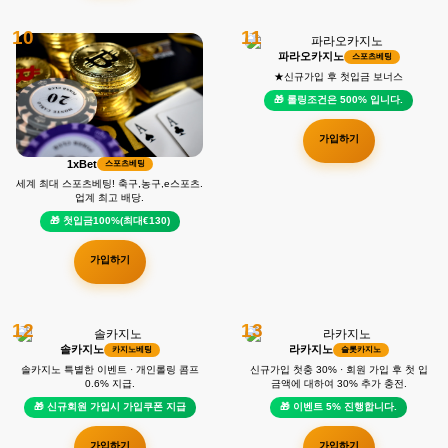
10
11
파라오카지노
스포츠베팅
★신규가입 후 첫입금 보너스
🎁 롤링조건은 500% 입니다.
가입하기
1xBet
스포츠베팅
세계 최대 스포츠베팅! 축구,농구,e스포츠.
업계 최고 배당.
🎁 첫입금100%(최대€130)
가입하기
12
13
솔카지노
라카지노
카지노베팅
슬롯카지노
솔카지노 특별한 이벤트 · 개인롤링 콤프
신규가입 첫충 30% · 회원 가입 후 첫 입
0.6% 지급.
금액에 대하여 30% 추가 충전.
🎁 신규회원 가입시 가입쿠폰 지급
🎁 이벤트 5% 진행합니다.
가입하기
가입하기