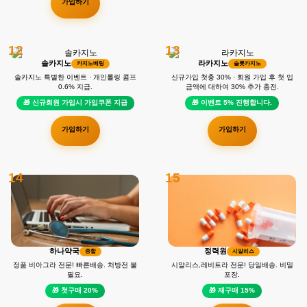
가입하기
12
13
솔카지노
라카지노
카지노베팅
슬롯카지노
솔카지노 특별한 이벤트 · 개인롤링 콤프
신규가입 첫충 30% · 회원 가입 후 첫 입
0.6% 지급.
금액에 대하여 30% 추가 충전.
🎁 신규회원 가입시 가입쿠폰 지급
🎁 이벤트 5% 진행합니다.
가입하기
가입하기
14
15
하나약국
정력원
종합
시알리스
정품 비아그라 전문! 빠른배송. 처방전 불
시알리스,레비트라 전문! 당일배송. 비밀
필요.
포장.
🎁 첫구매 20%
🎁 재구매 15%