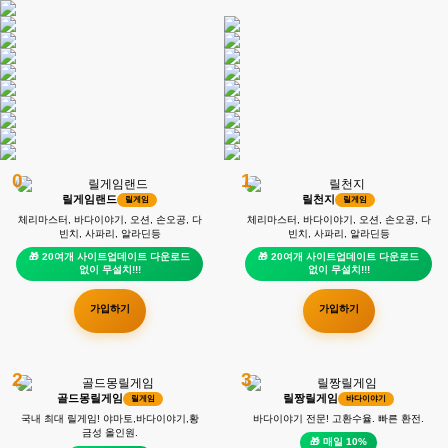
0
1
릴게임랜드
릴천지
릴게임
릴게임
체리마스터, 바다이야기, 오션, 손오공, 다
체리마스터, 바다이야기, 오션, 손오공, 다
빈치, 사파리, 알라딘등
빈치, 사파리, 알라딘등
🎁 20여개 사이트업데이트 다운로드
🎁 20여개 사이트업데이트 다운로드
없이 무설치!!!
없이 무설치!!!
가입하기
가입하기
2
3
골드몽릴게임
릴짱릴게임
릴게임
바다이야기
국내 최대 릴게임! 야마토,바다이야기,황
바다이야기 전문! 고환수율. 빠른 환전.
금성 올인원.
🎁 매일 10%