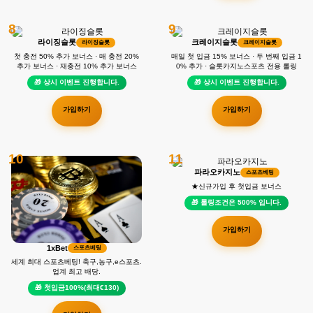
8
9
라이징슬롯
크레이지슬롯
라이징슬롯
크레이지슬롯
첫 충전 50% 추가 보너스 · 매 충전 20%
매일 첫 입금 15% 보너스 · 두 번째 입금 1
추가 보너스 · 재충전 10% 추가 보너스
0% 추가 · 슬롯카지노스포츠 전용 롤링
🎁 상시 이벤트 진행합니다.
🎁 상시 이벤트 진행합니다.
가입하기
가입하기
10
11
파라오카지노
스포츠베팅
★신규가입 후 첫입금 보너스
🎁 롤링조건은 500% 입니다.
가입하기
1xBet
스포츠베팅
세계 최대 스포츠베팅! 축구,농구,e스포츠.
업계 최고 배당.
🎁 첫입금100%(최대€130)