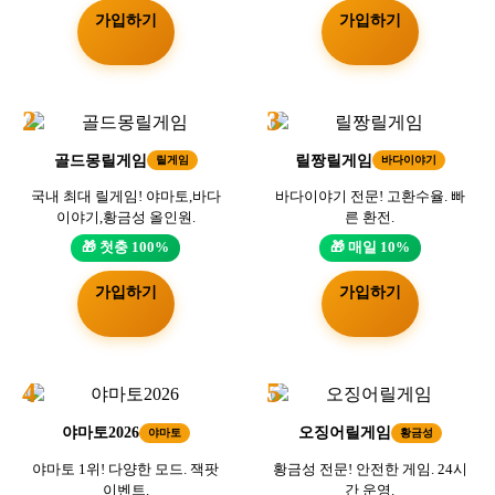
가입하기
가입하기
2
3
골드몽릴게임
릴짱릴게임
릴게임
바다이야기
국내 최대 릴게임! 야마토,바다
바다이야기 전문! 고환수율. 빠
이야기,황금성 올인원.
른 환전.
🎁 첫충 100%
🎁 매일 10%
가입하기
가입하기
4
5
야마토2026
오징어릴게임
야마토
황금성
야마토 1위! 다양한 모드. 잭팟
황금성 전문! 안전한 게임. 24시
이벤트.
간 운영.