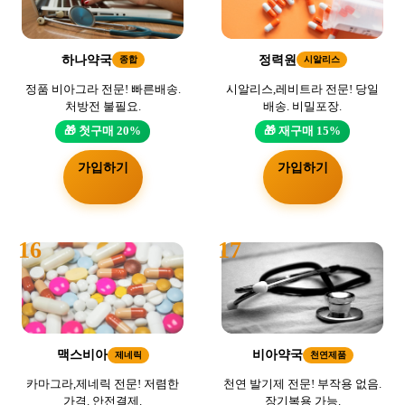
하나약국
정력원
종합
시알리스
정품 비아그라 전문! 빠른배송.
시알리스,레비트라 전문! 당일
처방전 불필요.
배송. 비밀포장.
🎁 첫구매 20%
🎁 재구매 15%
가입하기
가입하기
16
17
맥스비아
비아약국
제네릭
천연제품
카마그라,제네릭 전문! 저렴한
천연 발기제 전문! 부작용 없음.
가격. 안전결제.
장기복용 가능.