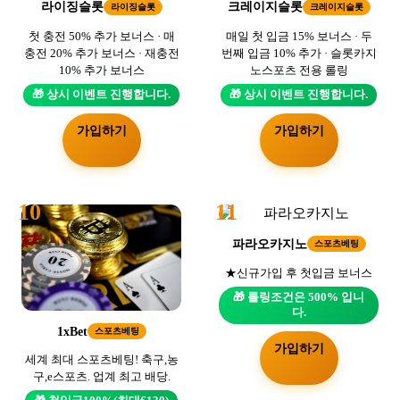
라이징슬롯
크레이지슬롯
라이징슬롯
크레이지슬롯
첫 충전 50% 추가 보너스 · 매
매일 첫 입금 15% 보너스 · 두
충전 20% 추가 보너스 · 재충전
번째 입금 10% 추가 · 슬롯카지
10% 추가 보너스
노스포츠 전용 롤링
🎁 상시 이벤트 진행합니다.
🎁 상시 이벤트 진행합니다.
가입하기
가입하기
10
11
파라오카지노
스포츠베팅
★신규가입 후 첫입금 보너스
🎁 롤링조건은 500% 입니
다.
1xBet
스포츠베팅
가입하기
세계 최대 스포츠베팅! 축구,농
구,e스포츠. 업계 최고 배당.