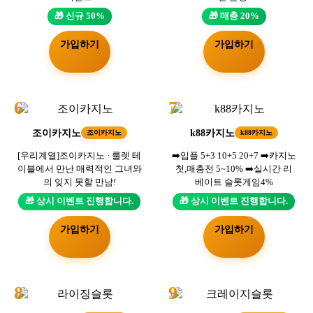
🎁 신규 50%
🎁 매충 20%
가입하기
가입하기
6
7
조이카지노
k88카지노
조이카지노
k88카지노
[우리계열]조이카지노 · 룰렛 테
➡️입플 5+3 10+5 20+7 ➡️카지노
이블에서 만난 매력적인 그녀와
첫,매충전 5~10% ➡️실시간 리
의 잊지 못할 만남!
베이트 슬롯게임4%
🎁 상시 이벤트 진행합니다.
🎁 상시 이벤트 진행합니다.
가입하기
가입하기
8
9