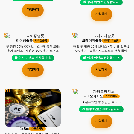
🎁 상시 이벤트 진행합니다.
가입하기
가입하기
8
9
라이징슬롯
크레이지슬롯
라이징슬롯
크레이지슬롯
첫 충전 50% 추가 보너스 · 매 충전 20%
매일 첫 입금 15% 보너스 · 두 번째 입금 1
추가 보너스 · 재충전 10% 추가 보너스
0% 추가 · 슬롯카지노스포츠 전용 롤링
🎁 상시 이벤트 진행합니다.
🎁 상시 이벤트 진행합니다.
가입하기
가입하기
10
11
파라오카지노
스포츠베팅
★신규가입 후 첫입금 보너스
🎁 롤링조건은 500% 입니다.
가입하기
1xBet
스포츠베팅