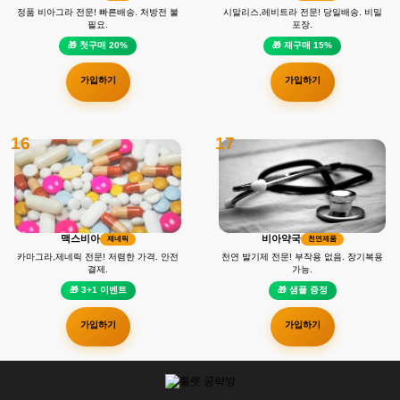
정품 비아그라 전문! 빠른배송. 처방전 불
시알리스,레비트라 전문! 당일배송. 비밀
필요.
포장.
🎁 첫구매 20%
🎁 재구매 15%
가입하기
가입하기
16
17
맥스비아
비아약국
제네릭
천연제품
카마그라,제네릭 전문! 저렴한 가격. 안전
천연 발기제 전문! 부작용 없음. 장기복용
결제.
가능.
🎁 3+1 이벤트
🎁 샘플 증정
가입하기
가입하기