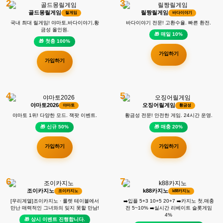
2
3
골드몽릴게임
릴짱릴게임
릴게임
바다이야기
국내 최대 릴게임! 야마토,바다이야기,황
바다이야기 전문! 고환수율. 빠른 환전.
금성 올인원.
🎁 매일 10%
🎁 첫충 100%
가입하기
가입하기
4
5
야마토2026
오징어릴게임
야마토
황금성
야마토 1위! 다양한 모드. 잭팟 이벤트.
황금성 전문! 안전한 게임. 24시간 운영.
🎁 신규 50%
🎁 매충 20%
가입하기
가입하기
6
7
조이카지노
k88카지노
조이카지노
k88카지노
[우리계열]조이카지노 · 룰렛 테이블에서
➡️입플 5+3 10+5 20+7 ➡️카지노 첫,매충
만난 매력적인 그녀와의 잊지 못할 만남!
전 5~10% ➡️실시간 리베이트 슬롯게임
4%
🎁 상시 이벤트 진행합니다.