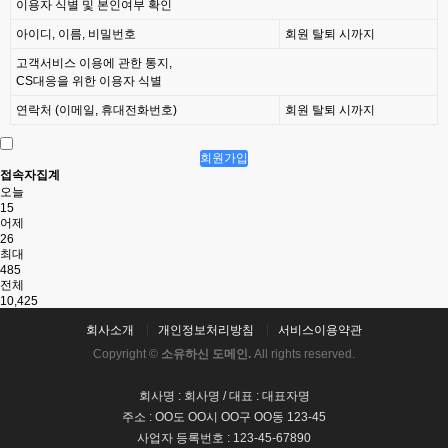
이용자 식별 및 본인여부 확인
아이디, 이름, 비밀번호
회원 탈퇴 시까지
고객서비스 이용에 관한 통지,
CS대응을 위한 이용자 식별
연락처 (이메일, 휴대전화번호)
회원 탈퇴 시까지
회원가입
접속자집계
오늘
15
어제
26
최대
485
전체
10,425
회사소개
개인정보처리방침
서비스이용약관
Copyright ©
소유하신 도메인.
All rights reserved.
회사명 : 회사명 / 대표 : 대표자명
주소 : OO도 OO시 OO구 OO동 123-45
사업자 등록번호 : 123-45-67890