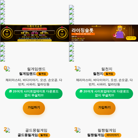
0
1
릴게임랜드
릴천지
릴게임
릴게임
체리마스터, 바다이야기, 오션, 손오공, 다
체리마스터, 바다이야기, 오션, 손오공, 다
빈치, 사파리, 알라딘등
빈치, 사파리, 알라딘등
🎁 20여개 사이트업데이트 다운로드
🎁 20여개 사이트업데이트 다운로드
없이 무설치!!!
없이 무설치!!!
가입하기
가입하기
2
3
골드몽릴게임
릴짱릴게임
릴게임
바다이야기