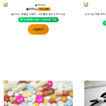
12
13
솔카지노
카지노베팅
솔카지노 특별한 이벤트 · 개인롤링 콤프 0.6% 지급.
신규가입 첫충 30% 
🎁 신규회원 가입시 가입쿠폰 지급
가입하기
16
17