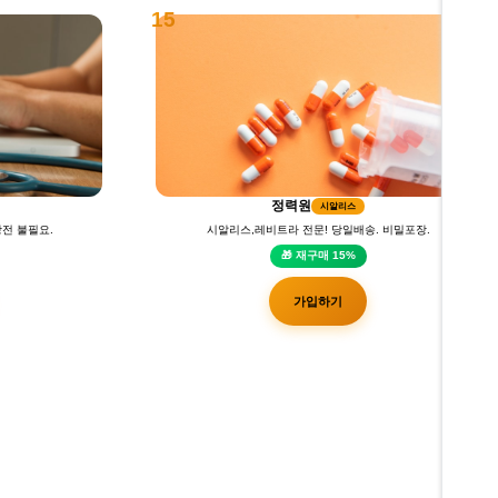
15
정력원
시알리스
방전 불필요.
시알리스,레비트라 전문! 당일배송. 비밀포장.
🎁 재구매 15%
가입하기