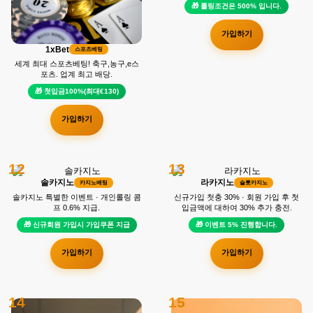
🎁 롤링조건은 500% 입니다.
가입하기
1xBet
스포츠베팅
세계 최대 스포츠베팅! 축구,농구,e스
포츠. 업계 최고 배당.
🎁 첫입금100%(최대€130)
가입하기
12
13
솔카지노
라카지노
카지노베팅
슬롯카지노
솔카지노 특별한 이벤트 · 개인롤링 콤
신규가입 첫충 30% · 회원 가입 후 첫
프 0.6% 지급.
입금액에 대하여 30% 추가 충전.
🎁 신규회원 가입시 가입쿠폰 지급
🎁 이벤트 5% 진행합니다.
가입하기
가입하기
14
15