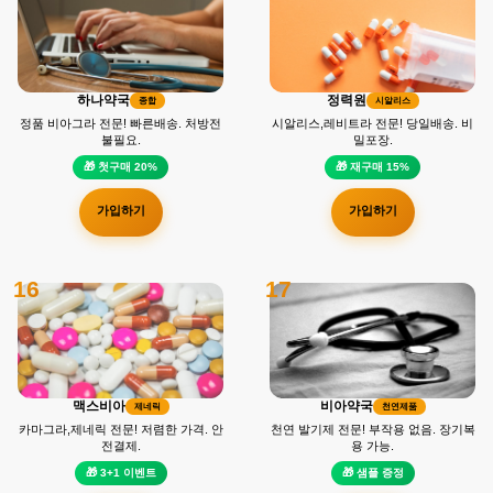
하나약국
정력원
종합
시알리스
정품 비아그라 전문! 빠른배송. 처방전
시알리스,레비트라 전문! 당일배송. 비
불필요.
밀포장.
🎁 첫구매 20%
🎁 재구매 15%
가입하기
가입하기
16
17
맥스비아
비아약국
제네릭
천연제품
카마그라,제네릭 전문! 저렴한 가격. 안
천연 발기제 전문! 부작용 없음. 장기복
전결제.
용 가능.
🎁 3+1 이벤트
🎁 샘플 증정